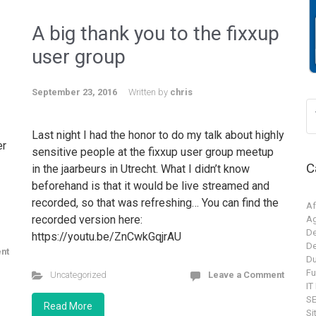
A big thank you to the fixxup
user group
September 23, 2016
Written by
chris
Last night I had the honor to do my talk about highly
er
sensitive people at the fixxup user group meetup
C
in the jaarbeurs in Utrecht. What I didn’t know
n.
beforehand is that it would be live streamed and
recorded, so that was refreshing… You can find the
Af
recorded version here:
Ag
De
https://youtu.be/ZnCwkGqjrAU
De
nt
Du
Fu
Uncategorized
Leave a Comment
IT
S
Read More
Si