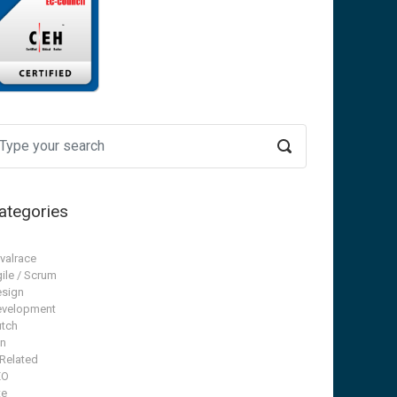
ategories
valrace
ile / Scrum
sign
velopment
tch
n
 Related
EO
te