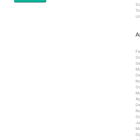
So
To
Un
A
Fe
Oc
Se
Ma
De
No
Oc
Ma
Ap
De
No
Oc
Ju
Ma
Oc