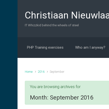
Skip to main content
Christiaan Nieuwlaa
IT Whizzkid behind the wheels of steel
PHP Training exercises
Who am I anyway?
Home
2016
September
You are browsing archives for
Month:
September 2016